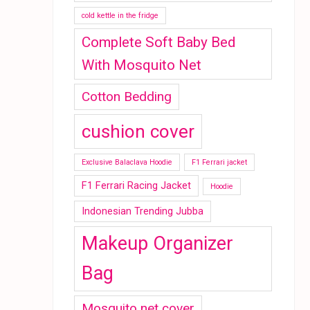
cold kettle in the fridge
Complete Soft Baby Bed
With Mosquito Net
Cotton Bedding
cushion cover
Exclusive Balaclava Hoodie
F1 Ferrari jacket
F1 Ferrari Racing Jacket
Hoodie
Indonesian Trending Jubba
Makeup Organizer
Bag
Mosquito net cover