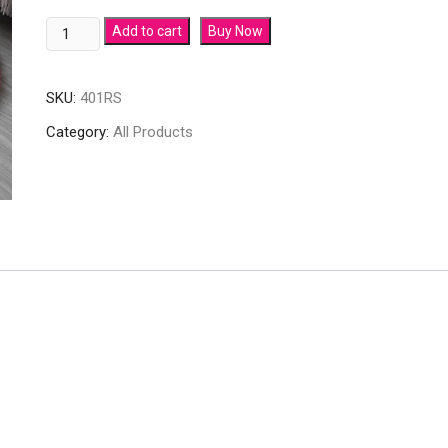
Add to cart
Buy Now
SKU:
401RS
Category:
All Products