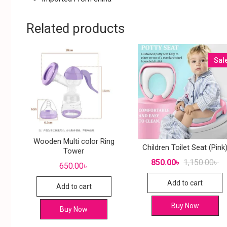
Related products
Sal
Wooden Multi color Ring
Children Toilet Seat (Pink
Tower
850.00
৳
1,150.00
৳
650.00
৳
Add to cart
Add to cart
Buy Now
Buy Now