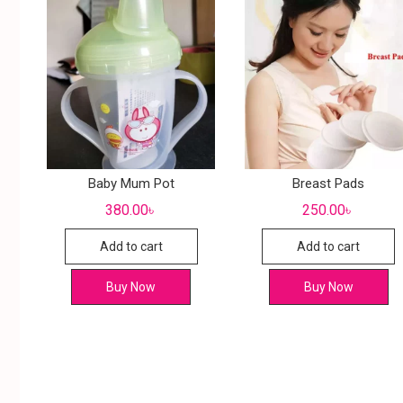
Baby Mum Pot
Breast Pads
380.00
৳
250.00
৳
Add to cart
Add to cart
Buy Now
Buy Now