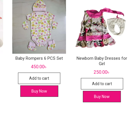
Baby Rompers 6 PCS Set
Newborn Baby Dresses for
Girl
450.00
৳
250.00
৳
Add to cart
Add to cart
Buy Now
Buy Now