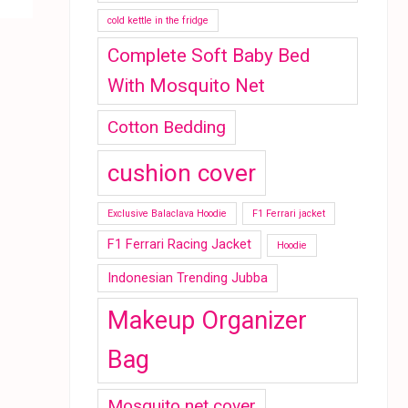
cold kettle in the fridge
Complete Soft Baby Bed
With Mosquito Net
Cotton Bedding
cushion cover
Exclusive Balaclava Hoodie
F1 Ferrari jacket
F1 Ferrari Racing Jacket
Hoodie
Indonesian Trending Jubba
Makeup Organizer
Bag
Mosquito net cover