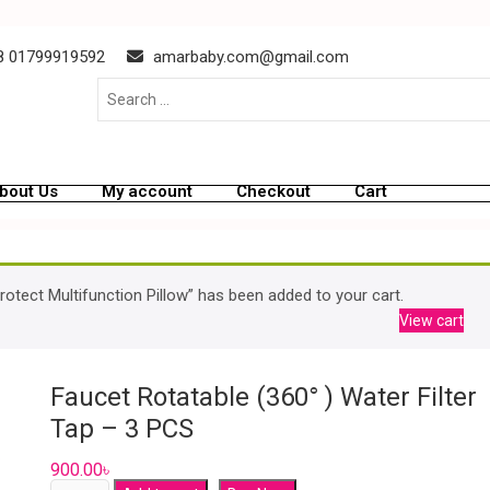
 01799919592
amarbaby.com@gmail.com
bout Us
My account
Checkout
Cart
rotect Multifunction Pillow” has been added to your cart.
View cart
Faucet Rotatable (360° ) Water Filter
Tap – 3 PCS
900.00
৳