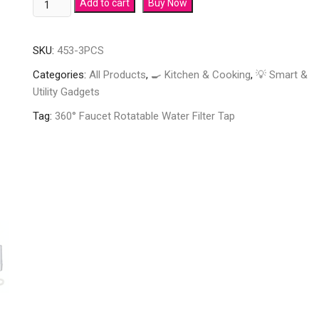
Add to cart
Buy Now
SKU:
453-3PCS
Categories:
All Products
,
🍳 Kitchen & Cooking
,
💡 Smart &
Utility Gadgets
Tag:
360° Faucet Rotatable Water Filter Tap