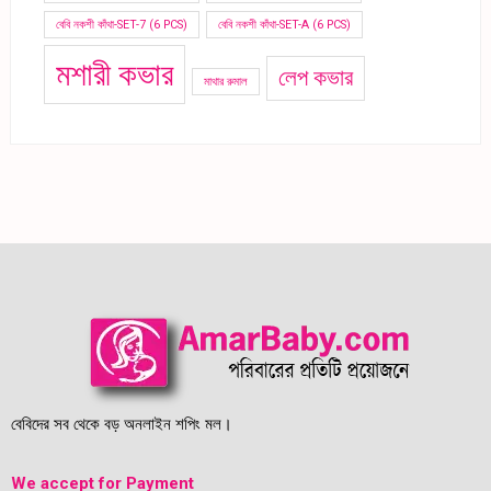
বেবি নকশী কাঁথা-SET-7 (6 PCS)
বেবি নকশী কাঁথা-SET-A (6 PCS)
মশারী কভার
লেপ কভার
মাথার রুমাল
বেবিদের সব থেকে বড় অনলাইন শপিং মল।
We accept for Payment