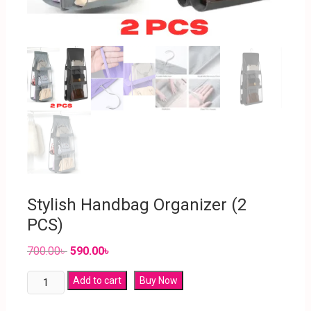
Stylish Handbag Organizer (2
PCS)
700.00
৳
590.00
৳
Add to cart
Buy Now