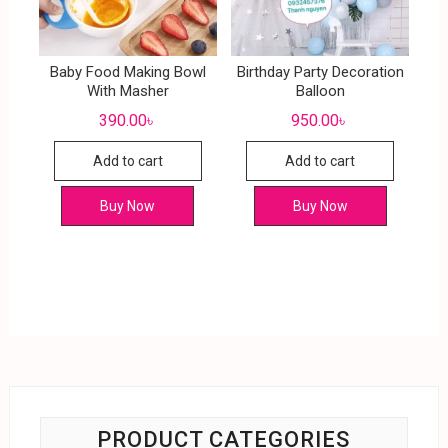
Baby Food Making Bowl
Birthday Party Decoration
With Masher
Balloon
390.00
৳
950.00
৳
Add to cart
Add to cart
Buy Now
Buy Now
PRODUCT CATEGORIES