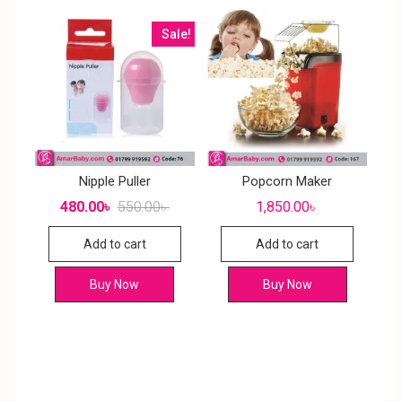
Sale!
Nipple Puller
Popcorn Maker
480.00
৳
550.00
৳
1,850.00
৳
Add to cart
Add to cart
Buy Now
Buy Now