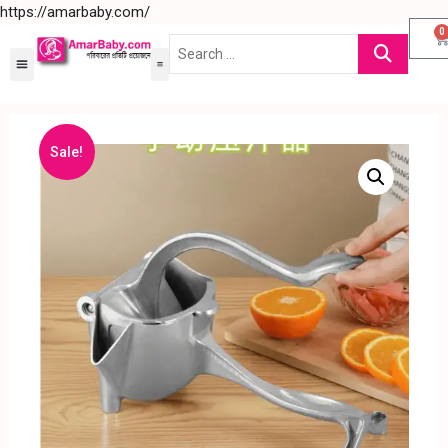
https://amarbaby.com/
0
Sale!