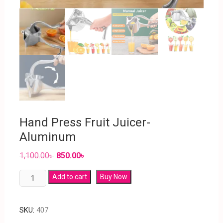
Hand Press Fruit Juicer-
Aluminum
1,100.00
৳
850.00
৳
Add to cart
Buy Now
SKU:
407