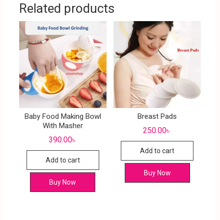
Related products
Baby Food Making Bowl
Breast Pads
With Masher
250.00
৳
390.00
৳
Add to cart
Add to cart
Buy Now
Buy Now