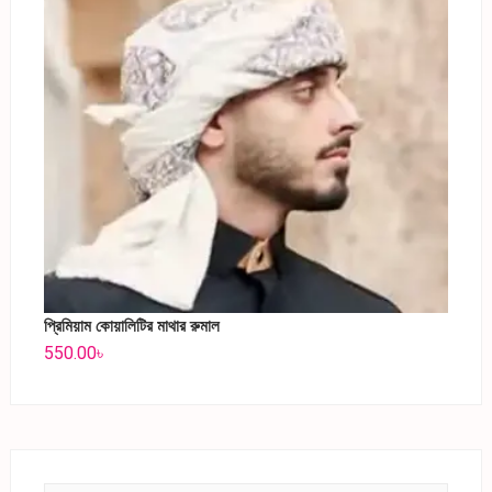
প্রিমিয়াম কোয়ালিটির মাথার রুমাল
550.00
৳